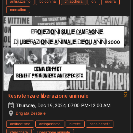
antirazzismo
bolognina
chiacchera
diy
guerra
mercatino
Resistenza e liberazione animale
Thursday, Dec 19, 2024, 07:00 PM-12:00 AM
Brigata Bestiale
antifascismo
antispecismo
birrette
cena benefit
chiacchera
Liberazione animale