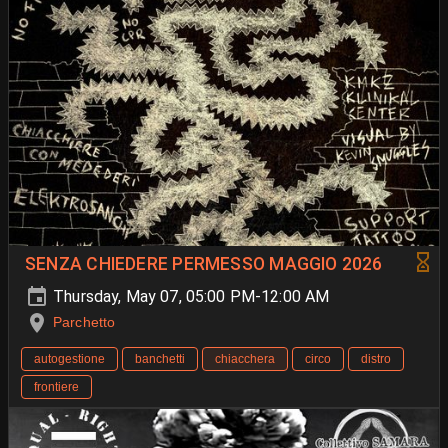
SENZA CHIEDERE PERMESSO MAGGIO 2026
Thursday, May 07, 05:00 PM-12:00 AM
Parchetto
autogestione
banchetti
chiacchera
circo
distro
frontiere