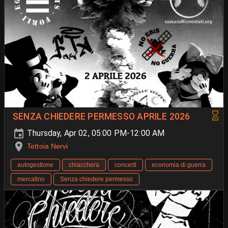
SENZA CHIEDERE PERMESSO APRILE 2026
Thursday, Apr 02, 05:00 PM-12:00 AM
Tettoia Nervi
autogestione
chiacchera
concerti
economia di guerra
mercatino
Senza chiedere permesso