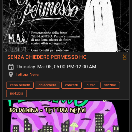
SENZA CHIEDERE PERMESSO HC
Thursday, Mar 05, 05:00 PM-12:00 AM
Tettoia Nervi
cena benefit
chiacchera
concerti
distro
fanzine
no41bis