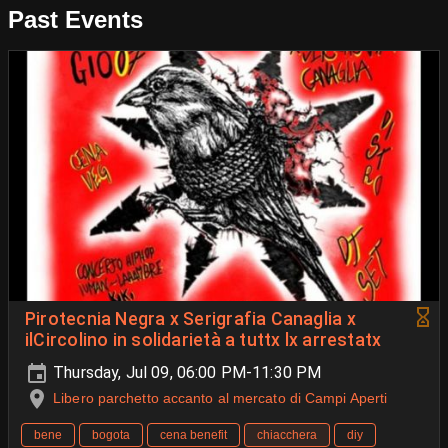
Past Events
‍Pirotecnia Negra x Serigrafia Canaglia x
ilCircolino in solidarietà a tuttx lx arrestatx
Thursday, Jul 09, 06:00 PM-11:30 PM
Libero parchetto accanto al mercato di Campi Aperti
bene
bogota
cena benefit
chiacchera
diy