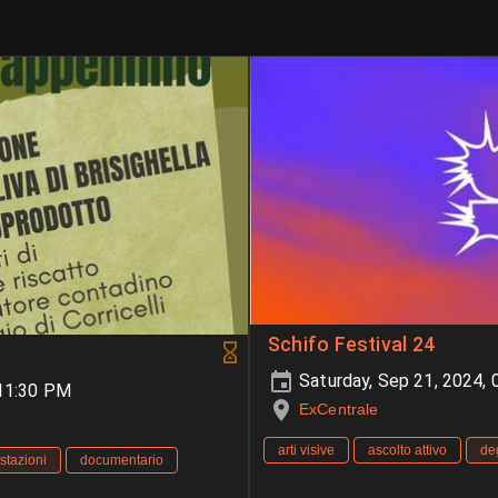
Schifo Festival 24
Saturday, Sep 21, 2024,
-11:30 PM
ExCentrale
arti visive
ascolto attivo
de
stazioni
documentario