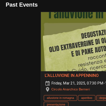
Past Events
L'ALLUVIONE IN APPENNINO
Friday, Mar 21, 2025, 07:30 PM
Circolo Anarchico Berneri
alluvione in romagna
aperitivo
degu
presentazione