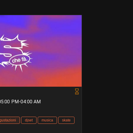
 05:00 PM-04:00 AM
gustazioni
djset
musica
skate