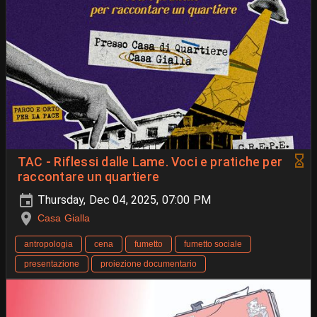
TAC - Riflessi dalle Lame. Voci e pratiche per
raccontare un quartiere
Thursday, Dec 04, 2025, 07:00 PM
Casa Gialla
antropologia
cena
fumetto
fumetto sociale
presentazione
proiezione documentario