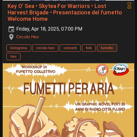
Key O’ Sea • Skytea For Warriors • Lost
Harvest Brigade • Presentazione del fumetto
Welcome Home
Friday, Apr 18, 2025, 07:00 PM
Circolo Hex
bolognina
circolo hex
concerti
folk
fumetto
hex