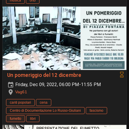
musica
orto
Un pomeriggio del 12 dicembre
Friday, Dec 09, 2022, 06:00 PM-11:55 PM
Vag61
canti popolari
cena
Centro di Documentazione Lo Russo-Giuliani
fascismo
fumetto
libri