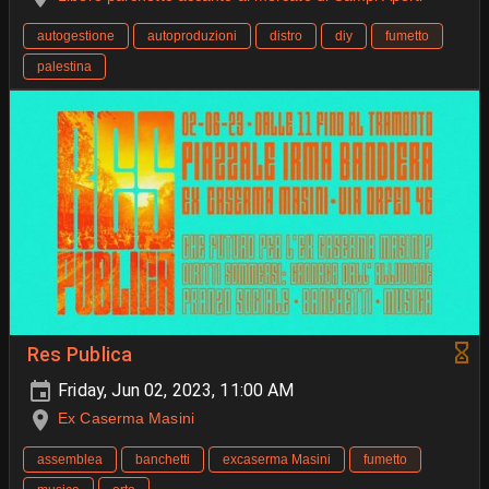
autogestione
autoproduzioni
distro
diy
fumetto
palestina
Res Publica
Friday, Jun 02, 2023, 11:00 AM
Ex Caserma Masini
assemblea
banchetti
excaserma Masini
fumetto