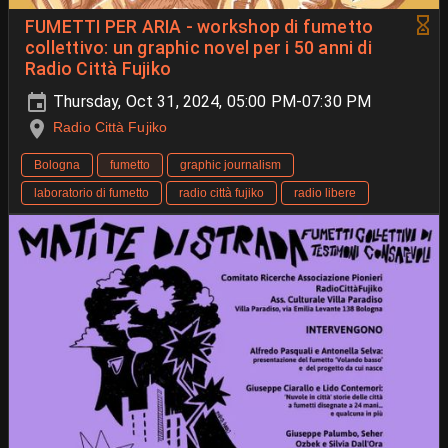
FUMETTI PER ARIA - workshop di fumetto
collettivo: un graphic novel per i 50 anni di
Radio Città Fujiko
Thursday, Oct 31, 2024, 05:00 PM-07:30 PM
Radio Città Fujiko
Bologna
fumetto
graphic journalism
laboratorio di fumetto
radio città fujiko
radio libere