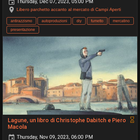
Thursday, Dec 07, 2023, 05:00 PM
Libero parchetto accanto al mercato di Campi Aperti
antirazzismo
autoproduzioni
diy
fumetto
mercatino
presentazione
Lagune, un libro di Christophe Dabitch e Piero
Macola
Thursday, Nov 09, 2023, 06:00 PM