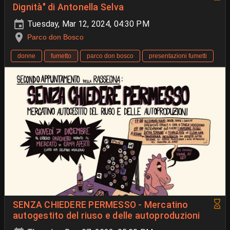
Dignità" di Antonella Selva
Tuesday, Mar 12, 2024, 04:30 PM
Parco don Bosco
donne
fumetto
parco don bosco
presentazioni fumetti
SENZA CHIEDERE PERMESSO - Mercatino
autogestito del riuso e delle autoproduzioni