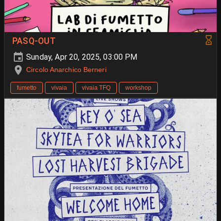
PASQ-OUT
Sunday, Apr 20, 2025, 03:00 PM
Circolo Anarchico Berneri
fumetto
vivaia
vivaia TFQ
workshop