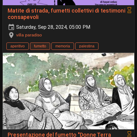
Matite di strada, fumetti collettivi di testimoni
consapevoli
Saturday, Sep 28, 2024, 05:00 PM
villa paradiso
aperitivo
fumetto
memoria
palestina
Presentazione del fumetto "Donne Terra