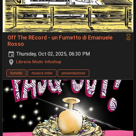
Off The REcord - un Fumetto di Emanuele
Rosso
Thursday, Oct 02, 2025, 06:30 PM
Libreria Modo Infoshop
fumetto
musica indie
presentazione