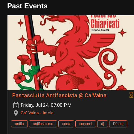
Past Events
Pastasciutta Antifascista @ Ca'Vaina
Friday, Jul 24, 07:00 PM
Ca' Vaina - Imola
antifa
antifascismo
cena
concerti
dj
DJ set