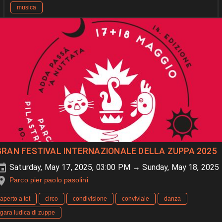
musica
GRAN FESTIVAL INTERNAZIONALE DELLA ZUPPA 2025
Saturday, May 17, 2025, 03:00 PM → Sunday, May 18, 2025
Parco pier paolo pasolini
aperto a tot
circo
condivisione
conviviale
danza
gara ludica di zuppe