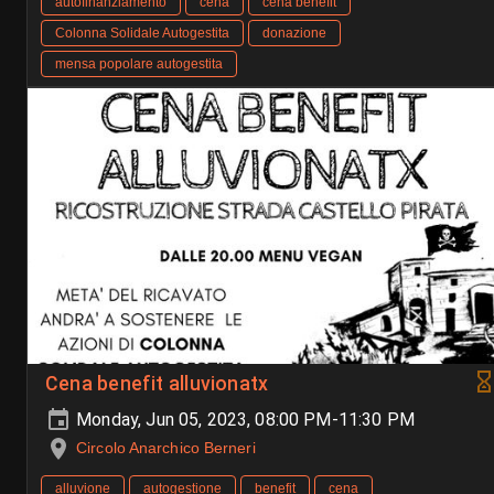
autofinanziamento
cena
cena benefit
Colonna Solidale Autogestita
donazione
mensa popolare autogestita
Cena benefit alluvionatx
Monday, Jun 05, 2023, 08:00 PM-11:30 PM
Circolo Anarchico Berneri
alluvione
autogestione
benefit
cena