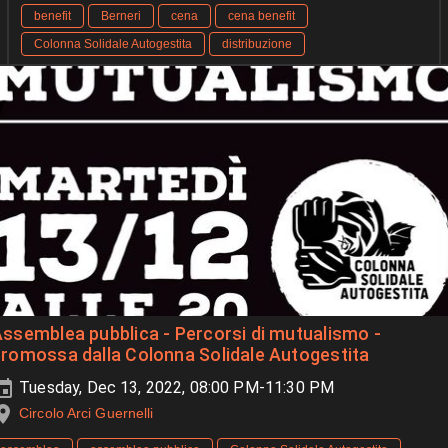
benefit
Berneri
cena
cena benefit
Colonna Solidale Autogestita
distribuzione
ssemblea pubblica - Percorsi di mutualismo -
romossa dalla Colonna Solidale Autogestita
Tuesday, Dec 13, 2022, 08:00 PM-11:30 PM
Circolo Arci Guernelli