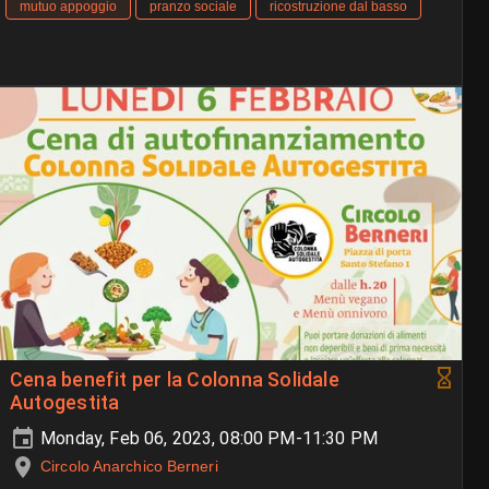
mutuo appoggio
pranzo sociale
ricostruzione dal basso
Cena benefit per la Colonna Solidale
Autogestita
Monday, Feb 06, 2023, 08:00 PM-11:30 PM
Circolo Anarchico Berneri