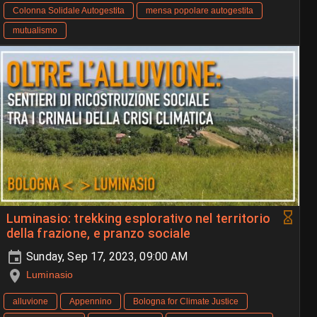
Colonna Solidale Autogestita
mensa popolare autogestita
mutualismo
Luminasio: trekking esplorativo nel territorio
della frazione, e pranzo sociale
Sunday, Sep 17, 2023, 09:00 AM
Luminasio
alluvione
Appennino
Bologna for Climate Justice