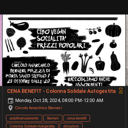
CENA BENEFIT - Colonna Solidale Autogestita
Monday, Oct 28, 2024, 08:00 PM-12:00 AM
Circolo Anarchico Berneri
autofinanziamento
Berneri
cena benefit
Colonna Solidale Autogestita
donazioni