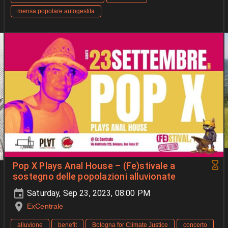
mensa popolare autogestita
Pop X Plays Anal House – (Fe)stivale a
sostegno delle popolazioni alluvionate
Saturday, Sep 23, 2023, 08:00 PM
ExCentrale
alluvione
benefit
Bologna for Climate Justice
concerto