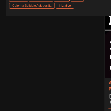
Colonna Solidale Autogestita
iniziative
A
p