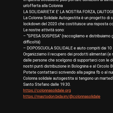
un’offerta alla Colonna
LA SOLIDARIETA’ E’ LA NOSTRA FORZA, L’AUTO
La Colonna Solidale Autogestita è un progetto di so
lockdown del 2020 che costituisce una risposta con
Le nostre attività sono:
– “SPESA SOSPESA” (raccogliamo e distribuiamo gene
difficoltà)
– DOPOSCUOLA SOLIDALE e aiuto compiti dai 10 a
Organizziamo il recupero dei prodotti alimentari (e n
dalle persone che scelgono di supportarci con le do
nostri punti distribuzione in Bolognina e al Circolo B
Potete contattarci scrivendo alla pagina fb o al n
Colonna solidale autogestita si tengono un martedì 
Santo Stefano dalle 19.30.
https://colonnasolidale.org
https://mastodon.bida.im/@colonnasolidale