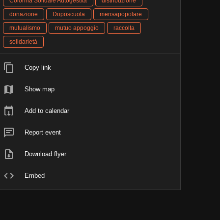
Colonna Solidale Autogestita
distribuzione
donazione
Doposcuola
mensapopolare
mutualismo
mutuo appoggio
raccolta
solidarietà
Copy link
Show map
Add to calendar
Report event
Download flyer
Embed