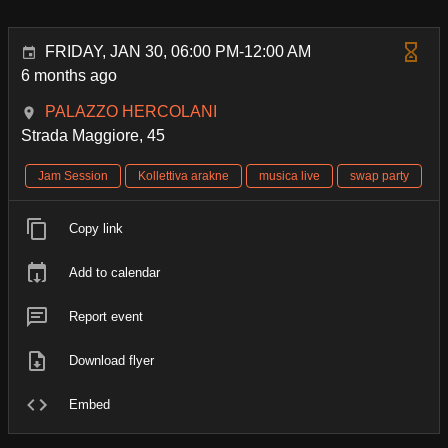
FRIDAY, JAN 30, 06:00 PM-12:00 AM
6 months ago
PALAZZO HERCOLANI
Strada Maggiore, 45
Jam Session
Kollettiva arakne
musica live
swap party
Copy link
Add to calendar
Report event
Download flyer
Embed