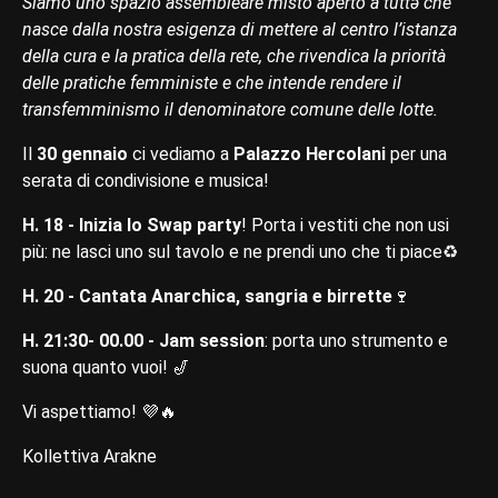
Siamo uno spazio assembleare misto aperto a tuttə che
nasce dalla nostra esigenza di mettere al centro l’istanza
della cura e la pratica della rete, che rivendica la priorità
delle pratiche femministe e che intende rendere il
transfemminismo il denominatore comune delle lotte.
Il
30 gennaio
ci vediamo a
Palazzo Hercolani
per una
serata di condivisione e musica!
H. 18 - Inizia lo Swap party
! Porta i vestiti che non usi
più: ne lasci uno sul tavolo e ne prendi uno che ti piace♻️
H. 20 - Cantata Anarchica, sangria e birrette
🍷
H. 21:30- 00.00 - Jam session
: porta uno strumento e
suona quanto vuoi! 🎷
Vi aspettiamo! 💜🔥
Kollettiva Arakne