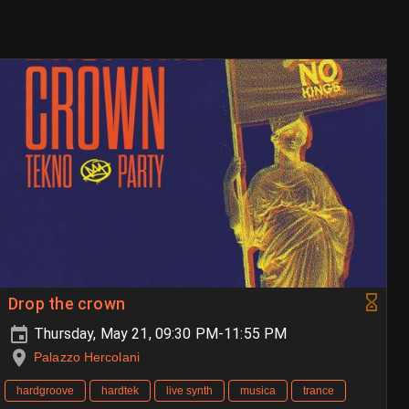
Drop the crown
Thursday, May 21, 09:30 PM-11:55 PM
Palazzo Hercolani
hardgroove
hardtek
live synth
musica
trance