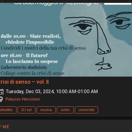
risi di senso – vol. II
Tuesday, Dec 03, 2024, 10:00 AM-01:00 AM
Palazzo Hercolani
dibattito
DJ set
musica
unibo
università
 ME