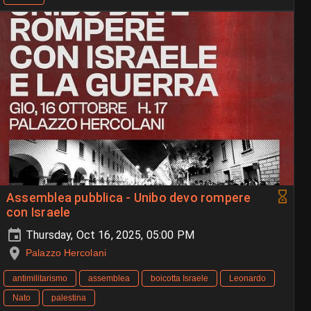
Assemblea pubblica - Unibo devo rompere
con Israele
Thursday, Oct 16, 2025, 05:00 PM
Palazzo Hercolani
antimilitarismo
assemblea
boicotta Israele
Leonardo
Nato
palestina