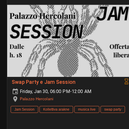
Swap Party e Jam Session
Friday, Jan 30, 06:00 PM-12:00 AM
Palazzo Hercolani
Jam Session
Kollettiva arakne
musica live
swap party