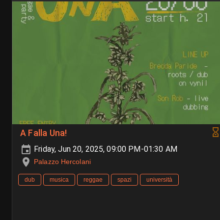
A Falla Una!
Friday, Jun 20, 2025, 09:00 PM-01:30 AM
Palazzo Hercolani
dub
musica
reggae
spazi
università