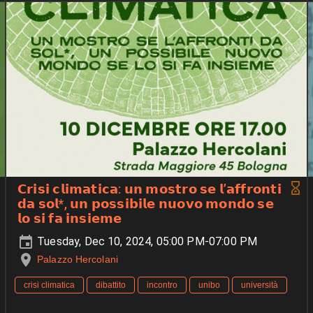
𝗖𝗿𝗶𝘀𝗶 𝗰𝗹𝗶𝗺𝗮𝘁𝗶𝗰𝗮: 𝘂𝗻 𝗺𝗼𝘀𝘁𝗿𝗼 𝘀𝗲 𝗹’𝗮𝗳𝗳𝗿𝗼𝗻𝘁𝗶
𝗱𝗮 𝘀𝗼𝗹*, 𝘂𝗻 𝗽𝗼𝘀𝘀𝗶𝗯𝗶𝗹𝗲 𝗻𝘂𝗼𝘃𝗼 𝗺𝗼𝗻𝗱𝗼 𝘀𝗲
𝗹𝗼 𝘀𝗶 𝗳𝗮 𝗶𝗻𝘀𝗶𝗲𝗺𝗲
Tuesday, Dec 10, 2024, 05:00 PM-07:00 PM
Palazzo Hercolani
crisi climatica
dibattito
incontro
unibo
università