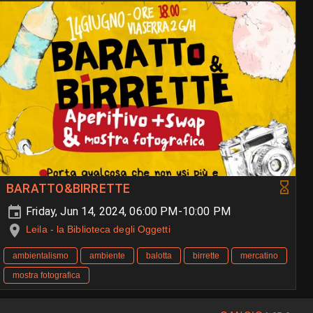
BARATTO&BIRRETTE
Friday, Jun 14, 2024, 06:00 PM-10:00 PM
Leila - la Biblioteca degli Oggetti
ambientalismo
ambiente
balotta
birrette
mercatino
mostra fotografica