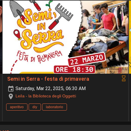
Semi in Serra - festa di primavera
Saturday, Mar 22, 2025, 06:30 AM
Leila - la Biblioteca degli Oggetti
aperitivo
diy
laboratorio