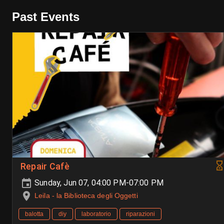
Past Events
Repair Cafè
Sunday, Jun 07, 04:00 PM-07:00 PM
Leila - la Biblioteca degli Oggetti
balotta
diy
laboratorio
riparazioni