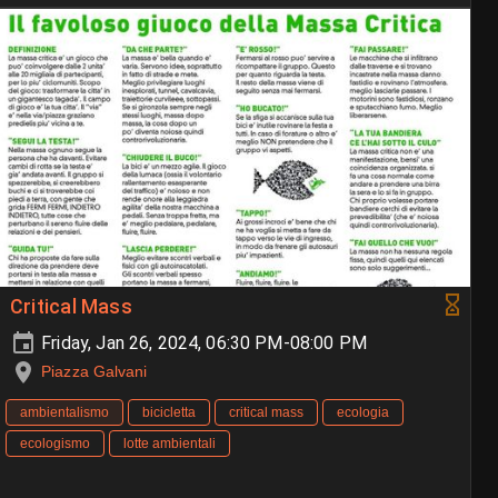
Critical Mass
Friday, Jan 26, 2024, 06:30 PM-08:00 PM
Piazza Galvani
ambientalismo
bicicletta
critical mass
ecologia
ecologismo
lotte ambientali