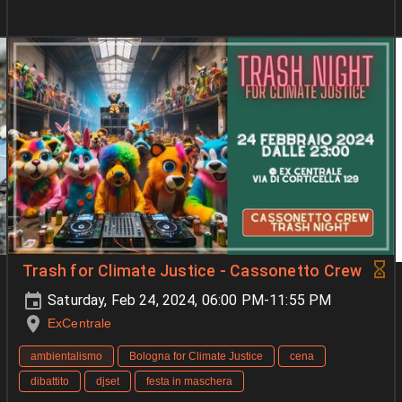
Trash for Climate Justice - Cassonetto Crew
Saturday, Feb 24, 2024, 06:00 PM-11:55 PM
ExCentrale
ambientalismo
Bologna for Climate Justice
cena
dibattito
djset
festa in maschera