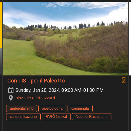
Con TIST per il Paleotto
Sunday, Jan 28, 2024, 09:00 AM-01:00 PM
piazzale atleti azzurri
ambientalismo
ape-bologna
camminata
cementificazione
FARÒ festival
Nodo di Rastignano