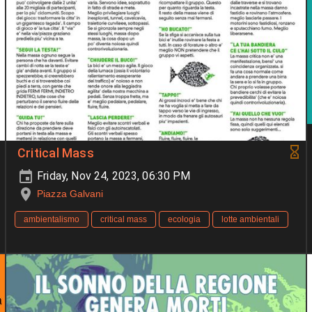
Critical Mass
Friday, Nov 24, 2023, 06:30 PM
Piazza Galvani
ambientalismo
critical mass
ecologia
lotte ambientali