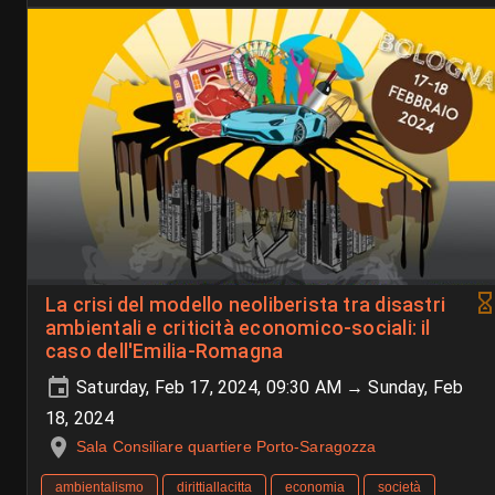
La crisi del modello neoliberista tra disastri
ambientali e criticità economico-sociali: il
caso dell'Emilia-Romagna
Saturday, Feb 17, 2024, 09:30 AM → Sunday, Feb
18, 2024
Sala Consiliare quartiere Porto-Saragozza
ambientalismo
dirittiallacitta
economia
società