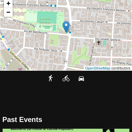
+
−
OpenStreetMap
contributors
Past Events