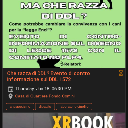
Che razza di DDL? Evento di contro
informazione sul DDL 1572
Thursday, Jun 18, 06:30 PM
Casa di Quartiere Fondo Comini
antispecismo
dibattito
laboratorio cinofilo