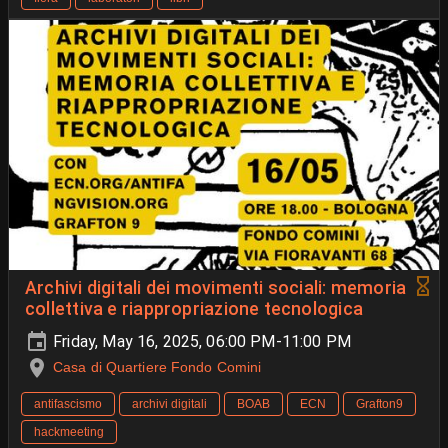
Archivi digitali dei movimenti sociali: memoria
collettiva e riappropriazione tecnologica
Friday, May 16, 2025, 06:00 PM-11:00 PM
Casa di Quartiere Fondo Comini
antifascismo
archivi digitali
BOAB
ECN
Grafton9
hackmeeting