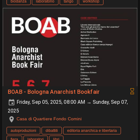
biodanza
laboratorio
tango
workshop
BOAB - Bologna Anarchist Bookfair
Friday, Sep 05, 2025, 08:00 AM → Sunday, Sep 07,
2025
Casa di Quartiere Fondo Comini
autoproduzioni
dibattiti
editoria anarchica e libertaria
fiera
laboratori
libri