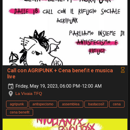
Call con AGRIPUNK + Cena benefit e musica
live
Friday, May 19, 2023, 06:00 PM-12:00 AM
La Vivaia TFQ
agripunk
antispecismo
assemblea
bastacosì!
cena
cena benefit