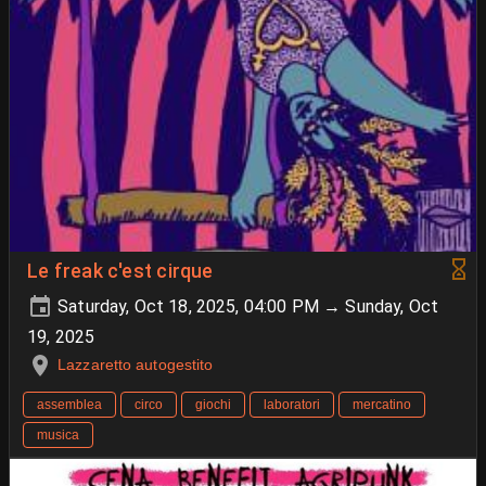
Le freak c'est cirque
Saturday, Oct 18, 2025, 04:00 PM → Sunday, Oct
19, 2025
Lazzaretto autogestito
assemblea
circo
giochi
laboratori
mercatino
musica