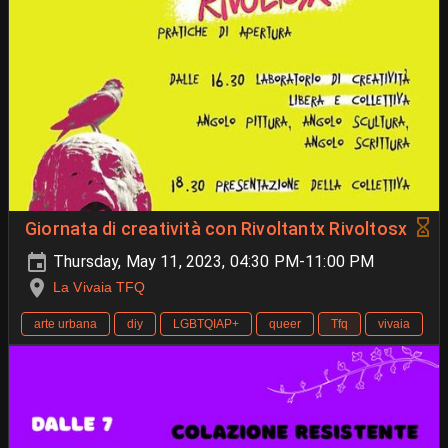
Giornata di creatività con Rivoltantx Rivoltosx
Thursday, May 11, 2023, 04:30 PM-11:00 PM
La Vivaia TFQ
arte urbana
diy
LGBTQIAP+
queer
Tfq
vivaia