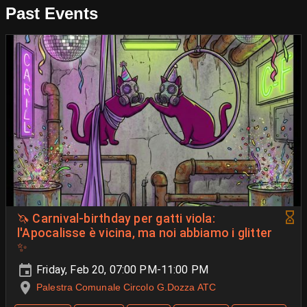
Past Events
🦄 Carnival-birthday per gatti viola:
l'Apocalisse è vicina, ma noi abbiamo i glitter
✨
Friday, Feb 20, 07:00 PM-11:00 PM
Palestra Comunale Circolo G.Dozza ATC