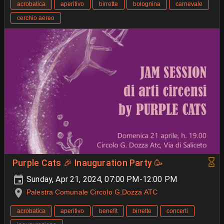
acrobatica
aperitivo
birrette
bolognina
carnevale
cerchio aereo
Purple Cats 🎉 Inauguration Party 🥳
Sunday, Apr 21, 2024, 07:00 PM-12:00 PM
Palestra Comunale Circolo G.Dozza ATC
acrobatica
aperitivo
benefit
birrette
concerti