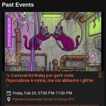
Past Events
🦄 Carnival-birthday per gatti viola:
l'Apocalisse è vicina, ma noi abbiamo i glitter
✨
Friday, Feb 20, 07:00 PM-11:00 PM
Palestra Comunale Circolo G.Dozza ATC