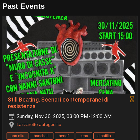
Past Events
Still Beating. Scenari contemporanei di
resistenza
Sunday, Nov 30, 2025, 03:00 PM-12:00 AM
Lazzaretto autogestito
ana nitu
banchetti
benefit
cena
dibattito