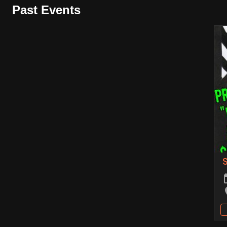
Past Events
S