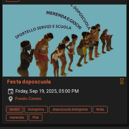
Festa doposcuola
Friday, Sep 19, 2025, 05:00 PM
Fondo Comini
bimb3
bolognina
doposcuola bolognina
festa
merenda
Plat