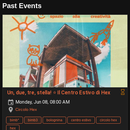
Past Events
Un, due, tre, stella! ⭐️ Il Centro Estivo di Hex
Monday, Jun 08, 08:00 AM
Circolo Hex
bimb*
bimb3
bolognina
centro estivo
circolo hex
hex