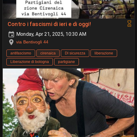
Contro i fascismi di ieri e di oggi!
Monday, Apr 21, 2025, 10:30 AM
via Bentivogli 44
antifascismo
cirenaica
Dl sicurezza
liberazione
Liberazione di bologna
partigiane