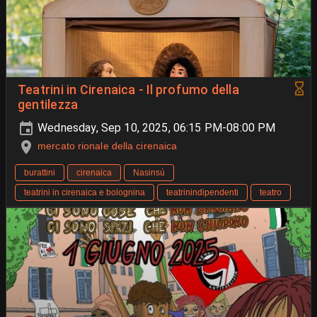
Teatrini in Cirenaica - Il profumo della
gentilezza
Wednesday, Sep 10, 2025, 06:15 PM-08:00 PM
mercato rionale della cirenaica
burattini
cirenaica
Nasinsú
teatrini in cirenaica e bolognina
teatrinindipendenti
teatro