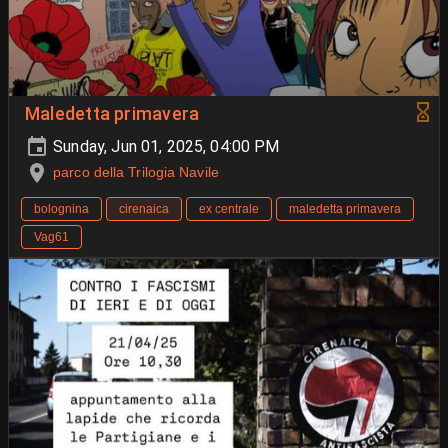
Maledetta primavera
Sunday, Jun 01, 2025, 04:00 PM
parco della Trilogia Navile
bolognina
cirenaica
ex centrale
maledetta primavera
Vag61