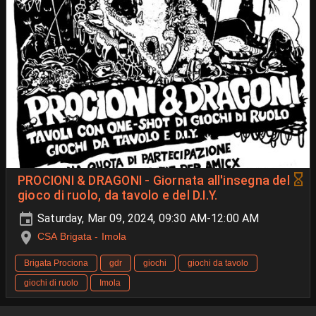
PROCIONI & DRAGONI - Giornata all'insegna del
gioco di ruolo, da tavolo e del D.I.Y.
Saturday, Mar 09, 2024, 09:30 AM-12:00 AM
CSA Brigata - Imola
Brigata Prociona
gdr
giochi
giochi da tavolo
giochi di ruolo
Imola