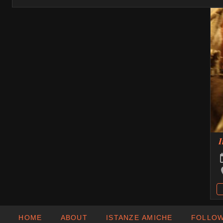
𝑰
HOME
ABOUT
ISTANZE AMICHE
FOLLOW