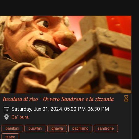
𝑰𝒏𝒔𝒂𝒍𝒂𝒕𝒂 𝒅𝒊 𝒓𝒊𝒔𝒐 - 𝑶𝒗𝒗𝒆𝒓𝒐 𝑺𝒂𝒏𝒅𝒓𝒐𝒏𝒆 𝒆 𝒍𝒂 𝒛𝒊𝒛𝒛𝒂𝒏𝒊𝒂
Saturday, Jun 01, 2024, 05:00 PM-06:30 PM
Ca' bura
bambini
burattini
gnawa
pacifismo
sandrone
teatro