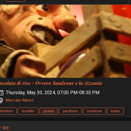
𝒏𝒔𝒂𝒍𝒂𝒕𝒂 𝒅𝒊 𝒓𝒊𝒔𝒐 - 𝑶𝒗𝒗𝒆𝒓𝒐 𝑺𝒂𝒏𝒅𝒓𝒐𝒏𝒆 𝒆 𝒍𝒂 𝒛𝒊𝒛𝒛𝒂𝒏𝒊𝒂
Thursday, May 30, 2024, 07:00 PM-08:30 PM
Mercato Albani
bambini
burattini
gnawa
pacifismo
sandrone
teatro
 ME