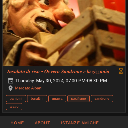
𝑰𝒏𝒔𝒂𝒍𝒂𝒕𝒂 𝒅𝒊 𝒓𝒊𝒔𝒐 - 𝑶𝒗𝒗𝒆𝒓𝒐 𝑺𝒂𝒏𝒅𝒓𝒐𝒏𝒆 𝒆 𝒍𝒂 𝒛𝒊𝒛𝒛𝒂𝒏𝒊𝒂
Thursday, May 30, 2024, 07:00 PM-08:30 PM
Mercato Albani
bambini
burattini
gnawa
pacifismo
sandrone
teatro
HOME
ABOUT
ISTANZE AMICHE