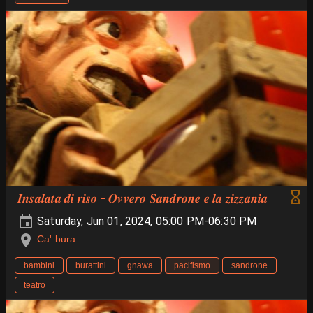
𝑰𝒏𝒔𝒂𝒍𝒂𝒕𝒂 𝒅𝒊 𝒓𝒊𝒔𝒐 - 𝑶𝒗𝒗𝒆𝒓𝒐 𝑺𝒂𝒏𝒅𝒓𝒐𝒏𝒆 𝒆 𝒍𝒂 𝒛𝒊𝒛𝒛𝒂𝒏𝒊𝒂
Saturday, Jun 01, 2024, 05:00 PM-06:30 PM
Ca' bura
bambini
burattini
gnawa
pacifismo
sandrone
teatro