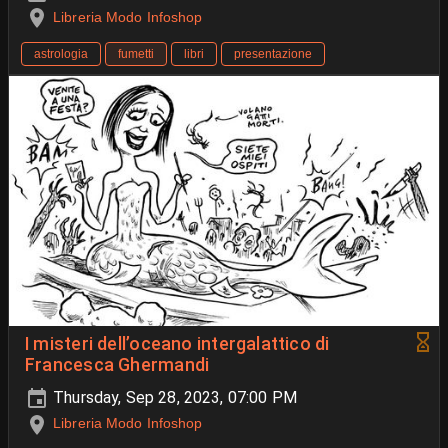
Libreria Modo Infoshop
astrologia
fumetti
libri
presentazione
I misteri dell’oceano intergalattico di
Francesca Ghermandi
Thursday, Sep 28, 2023, 07:00 PM
Libreria Modo Infoshop