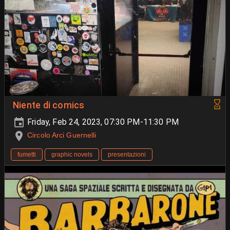
Niente di comics
Friday, Feb 24, 2023, 07:30 PM-11:30 PM
Circolo Arci Guernelli
fumetti
graphic novels
presentazioni