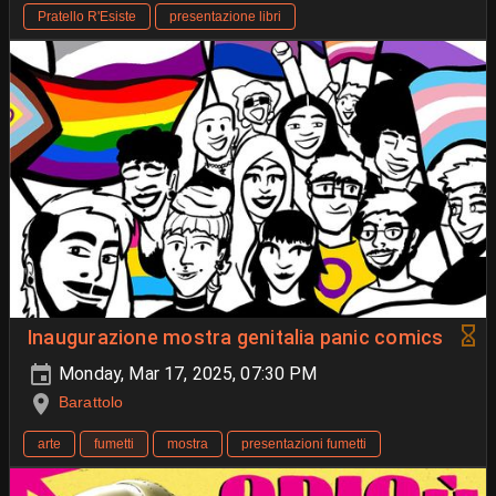
Pratello R'Esiste
presentazione libri
Inaugurazione mostra genitalia panic comics
Monday, Mar 17, 2025, 07:30 PM
Barattolo
arte
fumetti
mostra
presentazioni fumetti