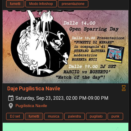
fumetti
Modo Infoshop
presentazione
Daje Pugilistica Navile
Saturday, Sep 23, 2023, 02:00 PM-09:00 PM
Pugilistica Navile
DJ set
fumetti
musica
palestra
pugilato
punk