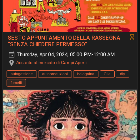
SESTO APPUNTAMENTO DELLA RASSEGNA
“SENZA CHIEDERE PERMESSO”
Thursday, Apr 04, 2024, 05:00 PM-12:00 AM
Accanto al mercato di Campi Aperti
autogestione
autoproduzioni
bolognina
Cile
diy
fumetti