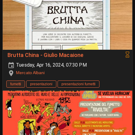
Brutta China - Giulio Macaione
Tuesday, Apr 16, 2024, 07:30 PM
Mercato Albani
fumetti
presentazioni
presentazioni fumetti