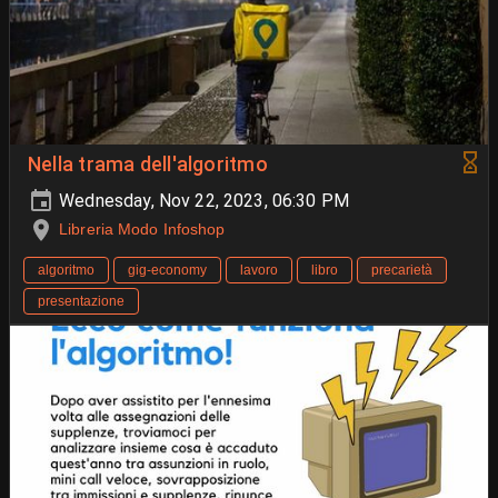
Nella trama dell'algoritmo
Wednesday, Nov 22, 2023, 06:30 PM
Libreria Modo Infoshop
algoritmo
gig-economy
lavoro
libro
precarietà
presentazione