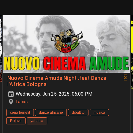
Nuovo Cinema Amude Night .feat Danza
l'Africa Bologna
Wednesday, Jun 25, 2025, 06:00 PM
Labàs
cena benefit
danze africane
dibattito
musica
Rojava
yabasta