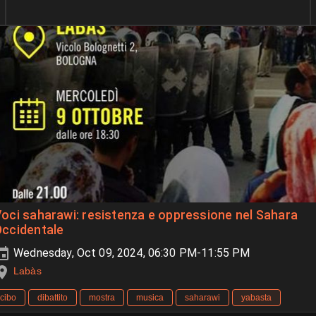
oci saharawi: resistenza e oppressione nel Sahara
Occidentale
Wednesday, Oct 09, 2024, 06:30 PM-11:55 PM
Labàs
cibo
dibattito
mostra
musica
saharawi
yabasta