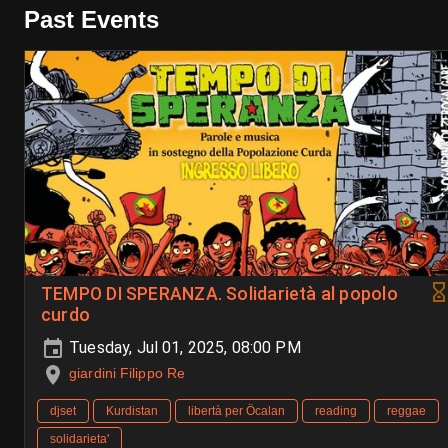
Past Events
TEMPO DI SPERANZA. Solidarietà al popolo
curdo
Tuesday, Jul 01, 2025, 08:00 PM
giardini Filippo Re
djset
Kurdistan
libertà per Öcalan
reading
reggae
solidarieta'