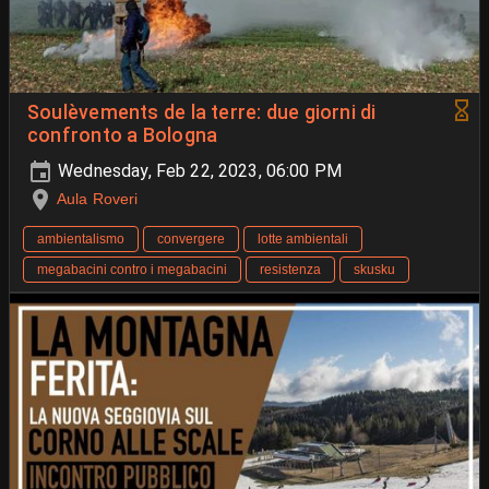
Soulèvements de la terre: due giorni di
confronto a Bologna
Wednesday, Feb 22, 2023, 06:00 PM
Aula Roveri
ambientalismo
convergere
lotte ambientali
megabacini contro i megabacini
resistenza
skusku