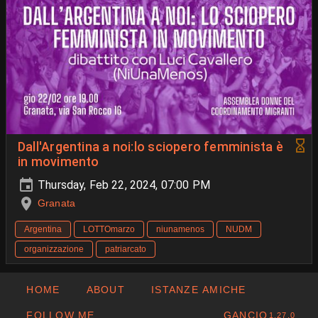
Dall'Argentina a noi:lo sciopero femminista è
in movimento
Thursday, Feb 22, 2024, 07:00 PM
Granata
Argentina
LOTTOmarzo
niunamenos
NUDM
organizzazione
patriarcato
HOME
ABOUT
ISTANZE AMICHE
FOLLOW ME
GANCIO
1.27.0