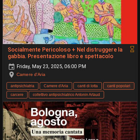
Socialmente Pericoloso + Nel distruggere la
gabbia. Presentazione libro e spettacolo
Friday, May 23, 2025, 06:00 PM
Camere d'Aria
antipsichiatria
Camere d'Aria
canti di lotta
canti popolari
carcere
collettivo antipsichiatrico Antonin Artaud