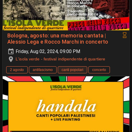
Bologna, agosto: una memoria cantata |
Alessio Lega e Rocco Marchi in concerto
Friday, Aug 02, 2024, 09:00 PM
L'isola verde - festival indipendente di quartiere
2 agosto
antifascismo
canti popolari
concerto