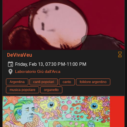
DeVivaVeu
Friday, Feb 13, 07:30 PM-11:00 PM
Laboratorio Giù dall'Arca
Argentina
canti popolari
canto
folklore argentino
musica popolare
organetto