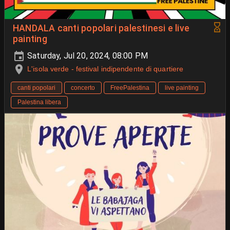
HANDALA canti popolari palestinesi e live
painting
Saturday, Jul 20, 2024, 08:00 PM
L'isola verde - festival indipendente di quartiere
canti popolari
concerto
FreePalestina
live painting
Palestina libera