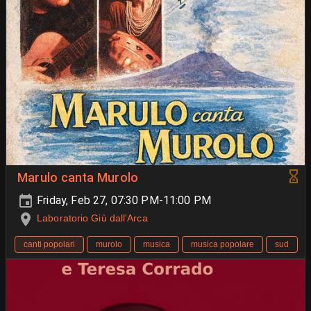
Marulo canta Murolo
Friday, Feb 27, 07:30 PM-11:00 PM
Laboratorio Giù dall'Arca
canti popolari
murolo
musica
musica popolare
sud