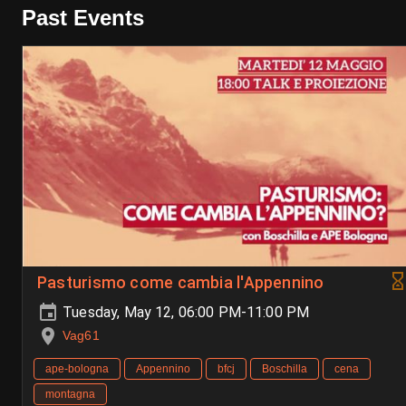
Past Events
Pasturismo come cambia l'Appennino
Tuesday, May 12, 06:00 PM-11:00 PM
Vag61
ape-bologna
Appennino
bfcj
Boschilla
cena
montagna