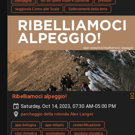
montagna
No ad opere inutili e dannose
presidio
seggiovia Corno alle Scale
Sollevamenti della terra
Ribelliamoci alpeggio!
Saturday, Oct 14, 2023, 07:30 AM-05:00 PM
parcheggio della rotonda Alex Langer
ape-bologna
ape-milano
cementificazione
crisi climatica
ecologismo
giustizia climatica