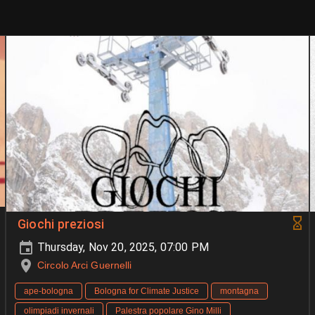
Giochi preziosi
Thursday, Nov 20, 2025, 07:00 PM
Circolo Arci Guernelli
ape-bologna
Bologna for Climate Justice
montagna
olimpiadi invernali
Palestra popolare Gino Milli