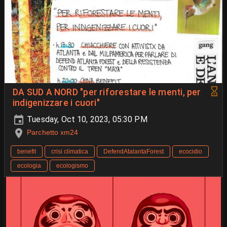
DA SUD A NORD "per riforestare le menti, per
indigenizzare i cuori"
Tuesday, Oct 10, 2023, 05:30 PM
Parchetto xm24
benefit
crisi climatica
DefendAtalantaForest
ecocidio
ecologia
ecologismo