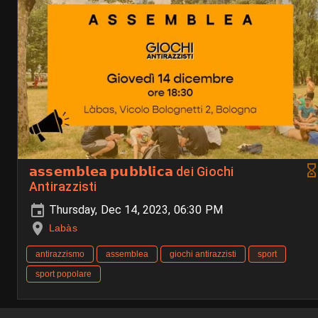
𝗮𝘀𝘀𝗲𝗺𝗯𝗹𝗲𝗮 𝗽𝘂𝗯𝗯𝗹𝗶𝗰𝗮 dei Giochi
Antirazzisti
Thursday, Dec 14, 2023, 06:30 PM
Labàs
antirazzismo
assemblea
giochi antirazzisti
sport
sport popolare