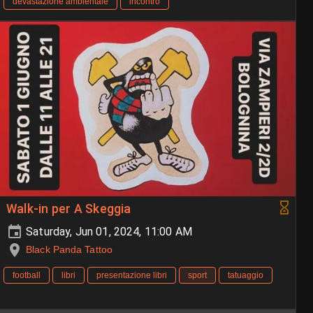
devastazione ambientale
incontro
Walk-in per A Skeggia
Saturday, Jun 01, 2024, 11:00 AM
Black Panda Tattoo
football
libri
presentazione libri
sport
tatuaggio