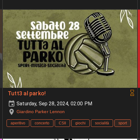
Tutt3 al parko!
Saturday, Sep 28, 2024, 02:00 PM
Giardino Parker Lennon
aperitivo
concerto
CSII
giochi
socialità
sport