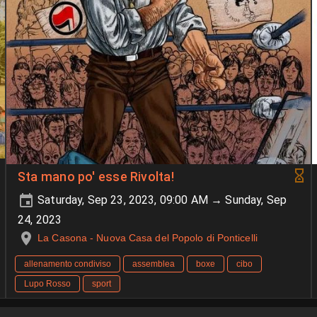
Sta mano po' esse Rivolta!
Saturday, Sep 23, 2023, 09:00 AM → Sunday, Sep
24, 2023
La Casona - Nuova Casa del Popolo di Ponticelli
allenamento condiviso
assemblea
boxe
cibo
Lupo Rosso
sport