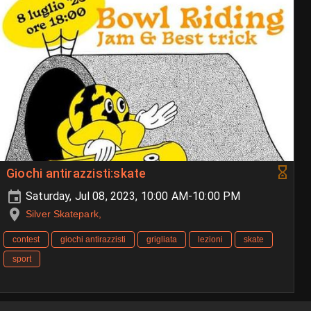
Giochi antirazzisti:skate
Saturday, Jul 08, 2023, 10:00 AM-10:00 PM
Silver Skatepark,
contest
giochi antirazzisti
grigliata
lezioni
skate
sport