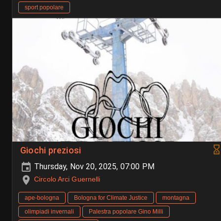
sport popolare
Giochi preziosi
Thursday, Nov 20, 2025, 07:00 PM
Circolo Arci Guernelli
ape-bologna
Bologna for Climate Justice
montagna
olimpiadi invernali
Palestra popolare Gino Milli