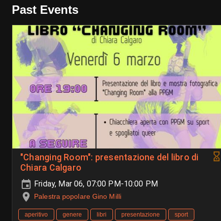
Past Events
"Changing Room": presentazione del libro di
Chiara Calgaro
Friday, Mar 06, 07:00 PM-10:00 PM
Palestra popolare Gino Milli
aperitivo
genere
libri
presentazione
sport