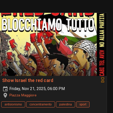
Show Israel the red card
Friday, Nov 21, 2025, 06:00 PM
Piazza Maggiore
antisionismo
concentramento
palestina
sport