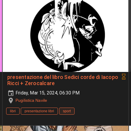
presentazione del libro Sedici corde di Iacopo
Ricci + Zerocalcare
Friday, Mar 15, 2024, 06:30 PM
Pugilistica Navile
libri
presentazione libri
sport