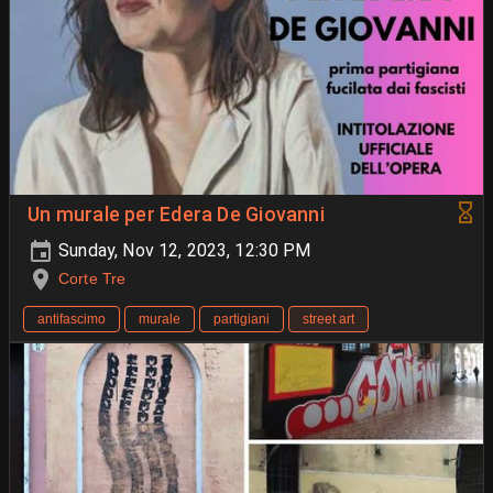
Un murale per Edera De Giovanni
Sunday, Nov 12, 2023, 12:30 PM
Corte Tre
antifascimo
murale
partigiani
street art