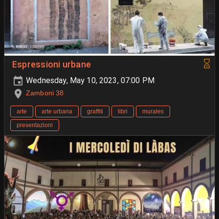
Espressioni urbane
Wednesday, May 10, 2023, 07:00 PM
Zamboni 38
arte
arte urbana
graffiti
libri
murales
presentazioni